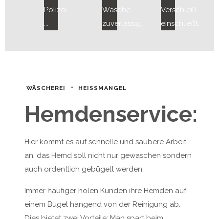
Polizei
Wäsche
Verschleiß
...
zuverlässig.
einschließt.
WÄSCHEREI
HEISSMANGEL
Hemdenservice:
Hier kommt es auf schnelle und saubere Arbeit
an, das Hemd soll nicht nur gewaschen sondern
auch ordentlich gebügelt werden.
Immer häufiger holen Kunden ihre Hemden
auf
einem Bügel
hängend von der Reinigung ab.
Dies bietet zwei Vorteile: Man spart beim