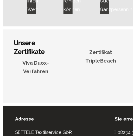
ihren
reinigen
oder
Wert.
können.
Ganzpersenning
Unsere
Zertifikate
Zertifikat
TripleBeach
Viva Duox-
Verfahren
Adresse
Sie errei
SETTELE Textilservice GbR
08234 3